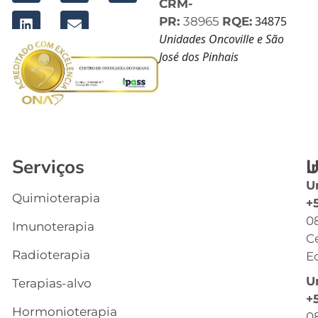
CRM-
34875
PR:
38965
RQE:
Unidades Oncoville e São
José dos Pinhais
Serviços
I
U
U
Quimioterapia
In
+
0
Imunoterapia
Q
C
S
Radioterapia
Ec
E
U
Terapias-alvo
C
+
Hormonioterapia
Cl
0