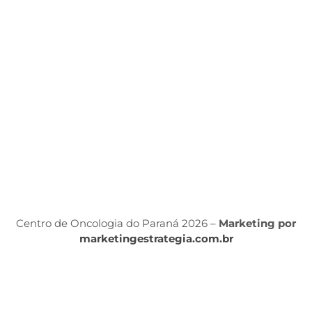
C
d
ét
P
d
S
Á
P
Po
P
Centro de Oncologia do Paraná 2026 –
Marketing por
marketingestrategia.com.br