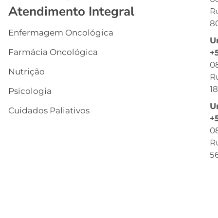
Atendimento Integral
R
G
8
Enfermagem Oncológica
I
U
s
Farmácia Oncológica
+
C
0
Nutrição
R
R
18
Psicologia
C
U
Cuidados Paliativos
B
+
0
C
Ru
T
56
C
Q
O