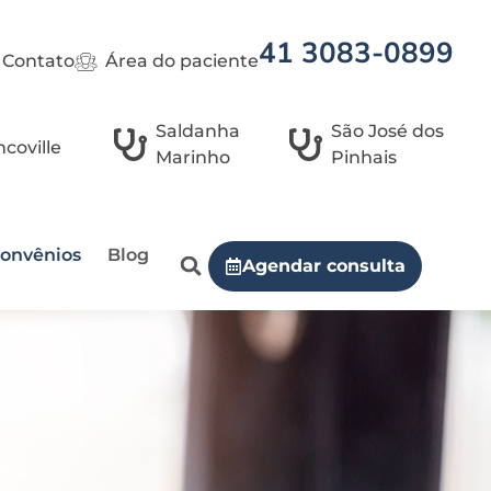
41 3083-0899
Contato
Área do paciente
Saldanha
São José dos
coville
Marinho
Pinhais
onvênios
Blog
Agendar consulta
aná.