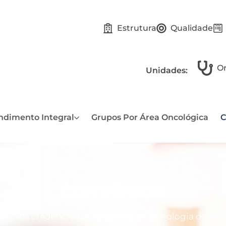
Estrutura
Qualidade
On
Unidades:
ndimento Integral
Grupos Por Área Oncológica
C
CONVÊNIOS
vênios credenciados ao Centro de Oncologia do Par