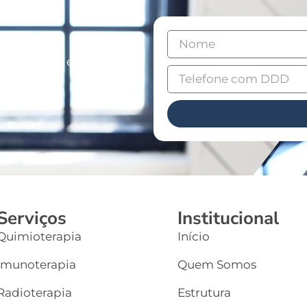
vida?
e vai entrar em contato
Serviços
Institucional
Quimioterapia
Início
Imunoterapia
Quem Somos
Radioterapia
Estrutura