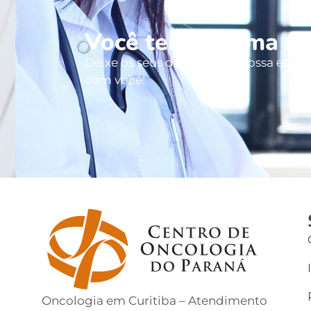
Você tem alguma dú
Deixe os seus dados que a nossa equip
com você!
Oncologia em Curitiba – Atendimento