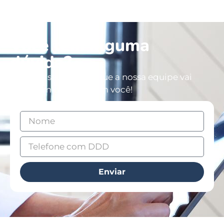
Você tem alguma
dúvida?
Deixe os seus dados que a nossa equipe vai
entrar em contato com você!
Enviar