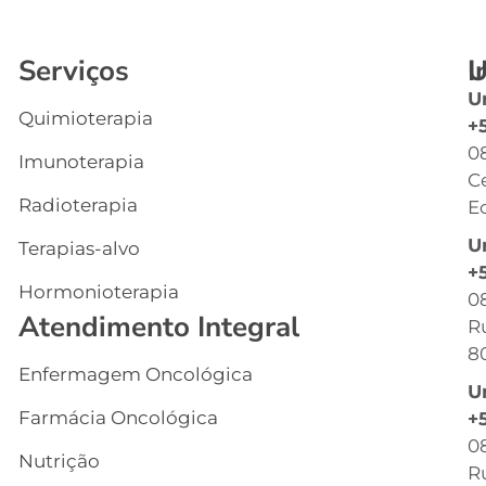
Serviços
I
U
U
Quimioterapia
In
+
0
Imunoterapia
Q
C
S
Radioterapia
Ec
E
U
Terapias-alvo
C
+
Hormonioterapia
Cl
0
Atendimento Integral
R
G
8
Enfermagem Oncológica
I
U
s
Farmácia Oncológica
+
C
0
Nutrição
R
R