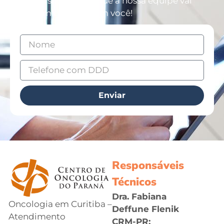
Deixe os seus dados que a nossa equipe vai
entrar em contato com você!
Enviar
Responsáveis
Técnicos
Dra. Fabiana
Oncologia em Curitiba –
Deffune Flenik
Atendimento
CRM-PR: