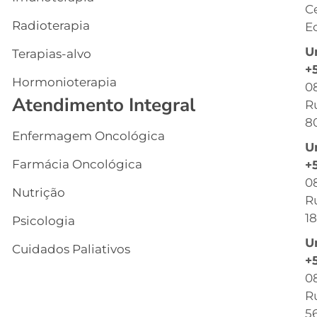
C
S
Radioterapia
Ec
E
U
Terapias-alvo
C
+
Hormonioterapia
Cl
0
Atendimento Integral
R
G
8
Enfermagem Oncológica
I
U
s
Farmácia Oncológica
+
C
0
Nutrição
R
R
18
Psicologia
C
U
Cuidados Paliativos
B
+
0
C
Ru
T
56