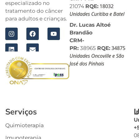
especializado no
18032
21074
RQE:
tratamento do câncer
Unidades Curitiba e Batel
para adultos e crianças.
Dr. Lucas Altoé
Brandão
CRM-
34875
PR:
38965
RQE:
Unidades Oncoville e São
José dos Pinhais
Serviços
I
U
U
Quimioterapia
In
+
0
Imunoterapia
Q