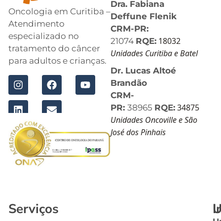
Dra. Fabiana
Oncologia em Curitiba –
Deffune Flenik
Atendimento
CRM-PR:
especializado no
18032
21074
RQE:
tratamento do câncer
Unidades Curitiba e Batel
para adultos e crianças.
Dr. Lucas Altoé
Brandão
CRM-
34875
PR:
38965
RQE:
Unidades Oncoville e São
José dos Pinhais
Serviços
I
U