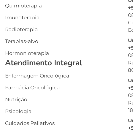
U
Quimioterapia
In
+
0
Imunoterapia
Q
C
S
Radioterapia
Ec
E
U
Terapias-alvo
C
+
Hormonioterapia
Cl
0
Atendimento Integral
R
G
8
Enfermagem Oncológica
I
U
s
Farmácia Oncológica
+
C
0
Nutrição
R
R
18
Psicologia
C
U
Cuidados Paliativos
B
+