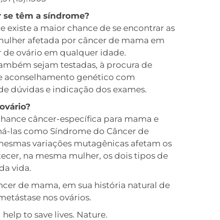
ar se têm a síndrome?
 existe a maior chance de se encontrar as
 mulher afetada por câncer de mama em
r de ovário em qualquer idade.
também sejam testadas, à procura de
de aconselhamento genético com
de dúvidas e indicação dos exames.
ovário?
ance câncer-específica para mama e
oná-las como Síndrome do Câncer de
mesmas variações mutagênicas afetam os
tecer, na mesma mulher, os dois tipos de
a vida.
ncer de mama, em sua história natural de
metástase nos ovários.
elp to save lives. Nature.