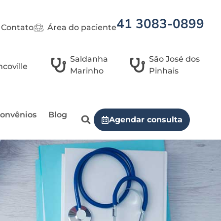
41 3083-0899
Contato
Área do paciente
Saldanha
São José dos
coville
Marinho
Pinhais
onvênios
Blog
Agendar consulta