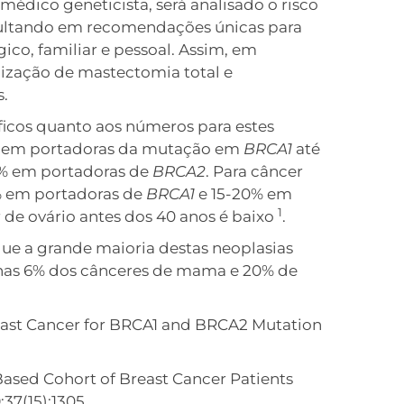
édico geneticista, será analisado o risco
sultando em recomendações únicas para
ico, familiar e pessoal. Assim, em
lização de mastectomia total e
s.
icos quanto aos números para estes
ma em portadoras da mutação em
BRCA1
até
0% em portadoras de
BRCA2
. Para câncer
5% em portadoras de
BRCA1
e 15-20% em
1
 de ovário antes dos 40 anos é baixo
.
ue a grande maioria destas neoplasias
nas 6% dos cânceres de mama e 20% de
Breast Cancer for BRCA1 and BRCA2 Mutation
Based Cohort of Breast Cancer Patients
;37(15):1305