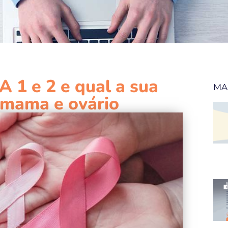
 1 e 2 e qual a sua
MA
 mama e ovário