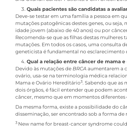
Quais pacientes são candidatas a avali
Deve-se testar em uma família a pessoa em que
mutações patogênicas destes genes, ou seja,
idade jovem (abaixo de 40 anos) ou por cânce
Recomenda-se que as filhas destas mulheres 
mutações. Em todos os casos, uma consulta 
geneticista é fundamental no esclarecimento 
Qual a relação entre câncer de mama e 
Devido às mutações de
BRCA
aumentarem a ch
ovário, usa-se na terminologia médica relaci
3
Mama e Ovário Hereditário
. Sabendo que as 
dois órgãos, é fácil entender que podem acon
câncer, mesmo que em momentos diferentes d
Da mesma forma, existe a possibilidade do câ
disseminação, ser encontrado sob a forma de 
3
New name for breast-cancer syndrome could h