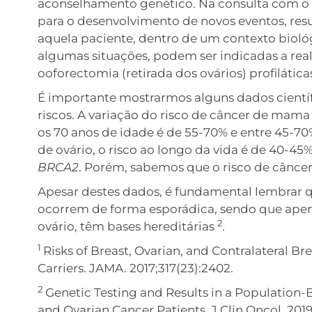
aconselhamento genético. Na consulta com o m
para o desenvolvimento de novos eventos, re
aquela paciente, dentro de um contexto biológ
algumas situações, podem ser indicadas a rea
ooforectomia (retirada dos ovários) profilática
É importante mostrarmos alguns dados científ
riscos. A variação do risco de câncer de ma
os 70 anos de idade é de 55-70% e entre 45-7
de ovário, o risco ao longo da vida é de 40-4
BRCA2
. Porém, sabemos que o risco de câncer
Apesar destes dados, é fundamental lembrar q
ocorrem de forma esporádica, sendo que ape
2
ovário, têm bases hereditárias
.
1
Risks of Breast, Ovarian, and Contralateral 
Carriers. JAMA. 2017;317(23):2402.
2
Genetic Testing and Results in a Population-
and Ovarian Cancer Patients. J Clin Oncol. 2019