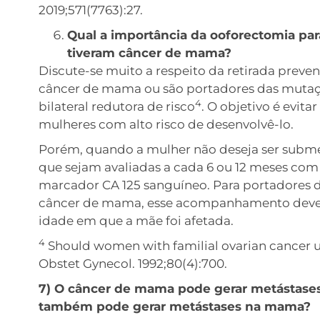
2019;571(7763):27.
Qual a importância da ooforectomia pa
tiveram câncer de mama?
Discute-se muito a respeito da retirada preve
câncer de mama ou são portadores das mutaç
4
bilateral redutora de risco
. O objetivo é evita
mulheres com alto risco de desenvolvê-lo.
Porém, quando a mulher não deseja ser subm
que sejam avaliadas a cada 6 ou 12 meses com
marcador CA 125 sanguíneo. Para portadores d
câncer de mama, esse acompanhamento deve in
idade em que a mãe foi afetada.
4
Should women with familial ovarian cancer
Obstet Gynecol. 1992;80(4):700.
7) O câncer de mama pode gerar metástases 
também pode gerar metástases na mama?