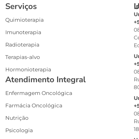
Serviços
I
U
U
Quimioterapia
In
+
0
Imunoterapia
Q
C
S
Radioterapia
Ec
E
U
Terapias-alvo
C
+
Hormonioterapia
Cl
0
Atendimento Integral
R
G
8
Enfermagem Oncológica
I
U
s
Farmácia Oncológica
+
C
0
Nutrição
R
R
18
Psicologia
C