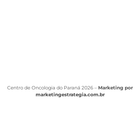
ét
P
d
S
Á
P
Po
P
Centro de Oncologia do Paraná 2026 –
Marketing por
marketingestrategia.com.br