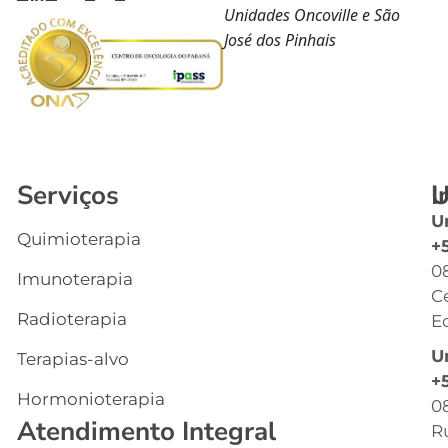
Unidades Oncoville e São
José dos Pinhais
Serviços
I
U
U
Quimioterapia
In
+
0
Imunoterapia
Q
C
S
Radioterapia
Ec
E
U
Terapias-alvo
C
+
Hormonioterapia
Cl
0
Atendimento Integral
R
G