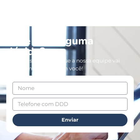
Você tem alguma
dúvida?
Deixe os seus dados que a nossa equipe vai
entrar em contato com você!
Enviar