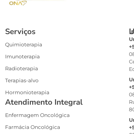
Serviços
I
U
U
Quimioterapia
In
+
0
Imunoterapia
Q
C
S
Radioterapia
Ec
E
U
Terapias-alvo
C
+
Hormonioterapia
Cl
0
Atendimento Integral
R
G
8
Enfermagem Oncológica
I
U
s
Farmácia Oncológica
+
C