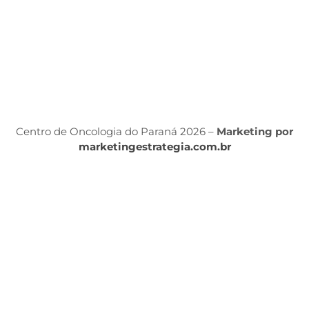
Á
P
Po
P
Centro de Oncologia do Paraná 2026 –
Marketing por
marketingestrategia.com.br