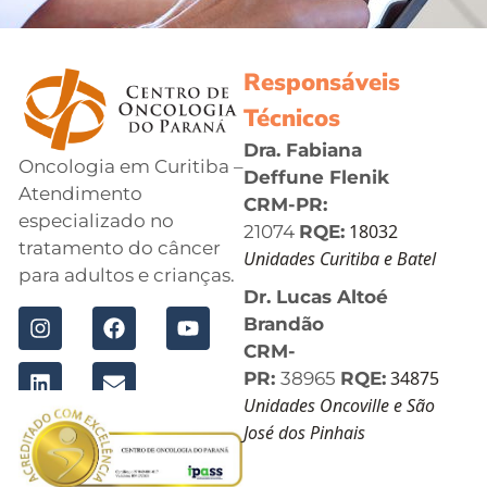
Responsáveis
Técnicos
Dra. Fabiana
Oncologia em Curitiba –
Deffune Flenik
Atendimento
CRM-PR:
especializado no
18032
21074
RQE:
tratamento do câncer
Unidades Curitiba e Batel
para adultos e crianças.
Dr. Lucas Altoé
Brandão
CRM-
34875
PR:
38965
RQE:
Unidades Oncoville e São
José dos Pinhais