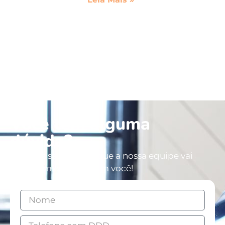
Você tem alguma
dúvida?
Deixe os seus dados que a nossa equipe vai
entrar em contato com você!