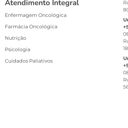
Atendimento Integral
R
G
8
Enfermagem Oncológica
I
U
s
Farmácia Oncológica
+
C
0
Nutrição
R
R
18
Psicologia
C
U
Cuidados Paliativos
B
+
0
C
Ru
T
56
C
Q
O
C