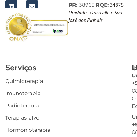
34875
PR:
38965
RQE:
Unidades Oncoville e São
José dos Pinhais
Serviços
I
U
U
Quimioterapia
In
+
0
Imunoterapia
Q
C
S
Radioterapia
Ec
E
U
Terapias-alvo
C
+
Hormonioterapia
Cl
0