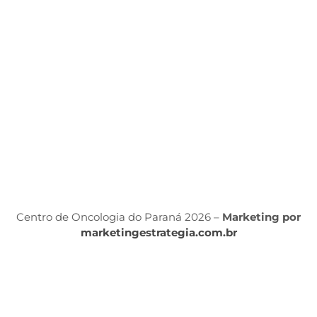
d
ét
P
d
S
Á
P
Po
P
Centro de Oncologia do Paraná 2026 –
Marketing por
marketingestrategia.com.br