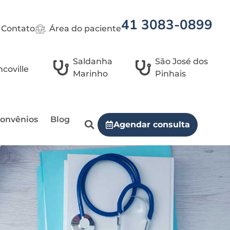
41 3083-0899
Contato
Área do paciente
Saldanha
São José dos
coville
Marinho
Pinhais
onvênios
Blog
Agendar consulta