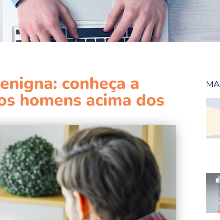
Benigna: conheça a
MA
os homens acima dos