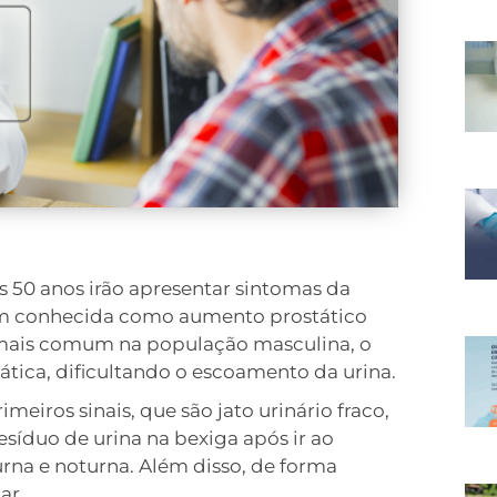
0 anos irão apresentar sintomas da
ém conhecida como aumento prostático
 mais comum na população masculina, o
ática, dificultando o escoamento da urina.
iros sinais, que são jato urinário fraco,
esíduo de urina na bexiga após ir ao
rna e noturna. Além disso, de forma
ar.