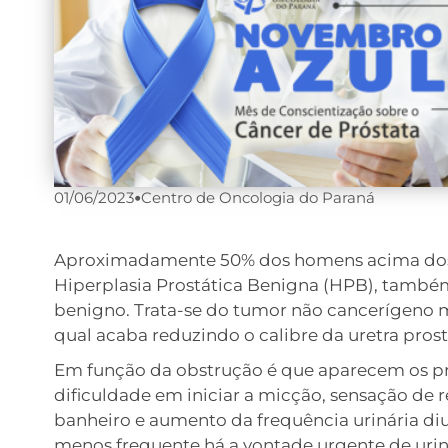
01/06/2023
•
Centro de Oncologia do Paraná
Aproximadamente 50% dos homens acima dos 5
Hiperplasia Prostática Benigna (HPB), tamb
benigno. Trata-se do tumor não cancerígeno
qual acaba reduzindo o calibre da uretra prost
Em função da obstrução é que aparecem os prime
dificuldade em iniciar a micção, sensação de r
banheiro e aumento da frequência urinária diu
menos frequente há a vontade urgente de urin