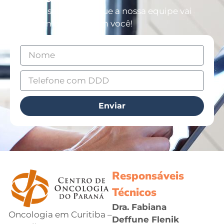
Deixe os seus dados que a nossa equipe vai
entrar em contato com você!
Enviar
Responsáveis
Técnicos
Dra. Fabiana
Oncologia em Curitiba –
Deffune Flenik