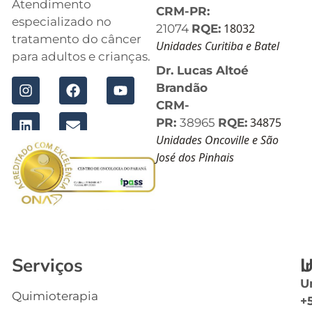
Atendimento
CRM-PR:
especializado no
18032
21074
RQE:
tratamento do câncer
Unidades Curitiba e Batel
para adultos e crianças.
Dr. Lucas Altoé
Brandão
CRM-
34875
PR:
38965
RQE:
Unidades Oncoville e São
José dos Pinhais
Serviços
I
U
U
Quimioterapia
In
+