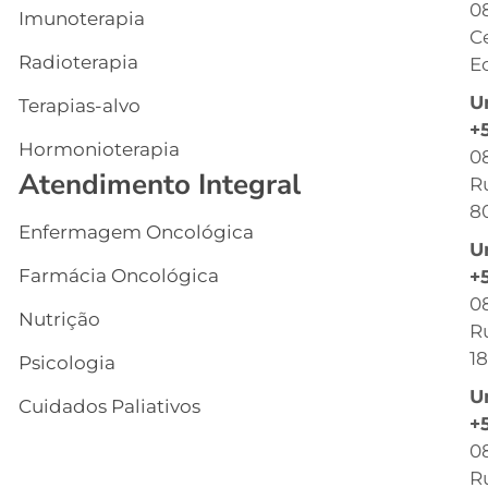
0
Imunoterapia
Q
C
S
Radioterapia
Ec
E
U
Terapias-alvo
C
+
Hormonioterapia
Cl
0
Atendimento Integral
R
G
8
Enfermagem Oncológica
I
U
s
Farmácia Oncológica
+
C
0
Nutrição
R
R
18
Psicologia
C
U
Cuidados Paliativos
B
+
0
C
Ru