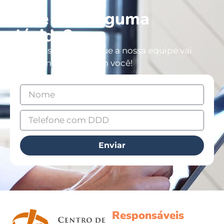
Você tem alguma
dúvida?
Deixe os seus dados que a nossa equipe vai
entrar em contato com você!
Enviar
Responsáveis