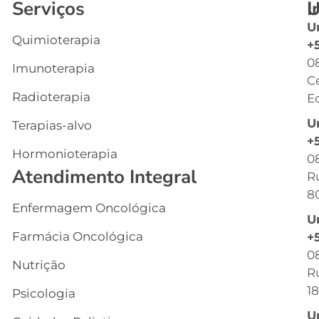
Serviços
I
U
U
Quimioterapia
In
+
0
Imunoterapia
Q
C
S
Radioterapia
Ec
E
U
Terapias-alvo
C
+
Hormonioterapia
Cl
0
Atendimento Integral
R
G
8
Enfermagem Oncológica
I
U
s
Farmácia Oncológica
+
C
0
Nutrição
R
R
18
Psicologia
C
U