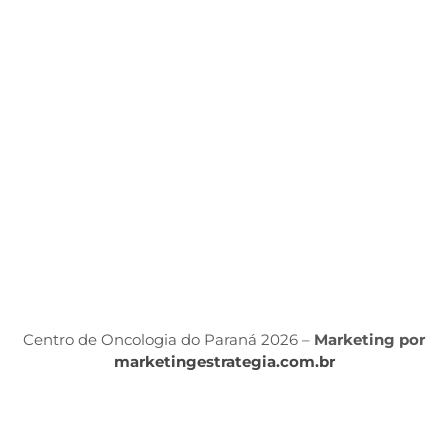
C
d
ét
P
d
S
Á
P
Po
P
Centro de Oncologia do Paraná 2026 –
Marketing por
marketingestrategia.com.br