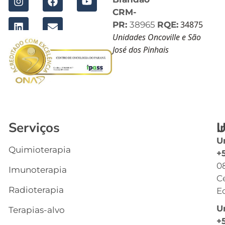
CRM-
34875
PR:
38965
RQE:
Unidades Oncoville e São
José dos Pinhais
Serviços
I
U
U
Quimioterapia
In
+
0
Imunoterapia
Q
C
S
Radioterapia
Ec
E
U
Terapias-alvo
C
+