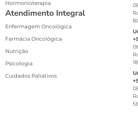
Hormonioterapia
Cl
0
Atendimento Integral
R
G
8
Enfermagem Oncológica
I
U
s
Farmácia Oncológica
+
C
0
Nutrição
R
R
18
Psicologia
C
U
Cuidados Paliativos
B
+
0
C
Ru
T
56
C
Q
O