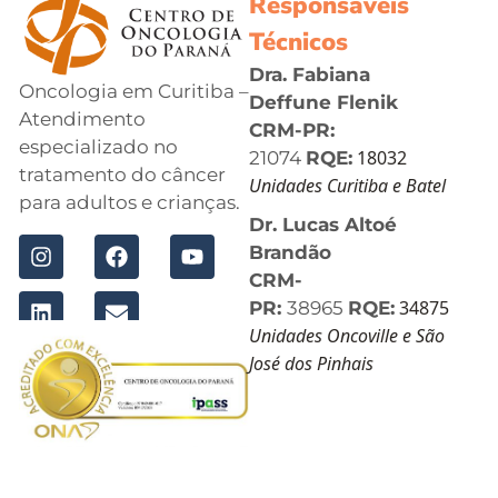
Responsáveis
Técnicos
Dra. Fabiana
Oncologia em Curitiba –
Deffune Flenik
Atendimento
CRM-PR:
especializado no
18032
21074
RQE:
tratamento do câncer
Unidades Curitiba e Batel
para adultos e crianças.
Dr. Lucas Altoé
Brandão
CRM-
34875
PR:
38965
RQE:
Unidades Oncoville e São
José dos Pinhais