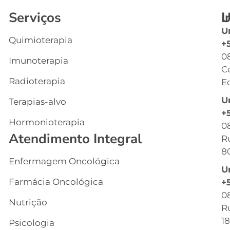
Serviços
I
U
U
Quimioterapia
In
+
0
Imunoterapia
Q
C
S
Radioterapia
Ec
E
U
Terapias-alvo
C
+
Hormonioterapia
Cl
0
Atendimento Integral
R
G
8
Enfermagem Oncológica
I
U
s
Farmácia Oncológica
+
C
0
Nutrição
R
R
18
Psicologia
C