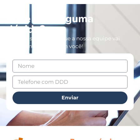
Você tem alguma
dúvida?
Deixe os seus dados que a nossa equipe vai
entrar em contato com você!
Enviar