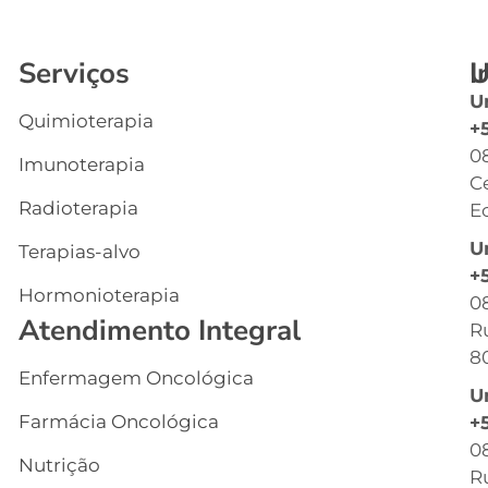
Serviços
I
U
U
Quimioterapia
In
+
0
Imunoterapia
Q
C
S
Radioterapia
Ec
E
U
Terapias-alvo
C
+
Hormonioterapia
Cl
0
Atendimento Integral
R
G
8
Enfermagem Oncológica
I
U
s
Farmácia Oncológica
+
C
0
Nutrição
R
R