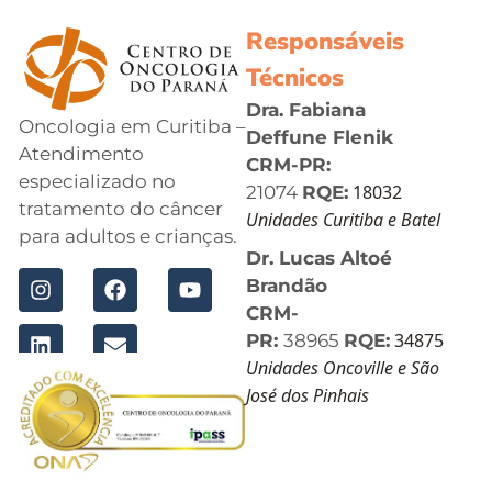
Responsáveis
Técnicos
Dra. Fabiana
Oncologia em Curitiba –
Deffune Flenik
Atendimento
CRM-PR:
especializado no
18032
21074
RQE:
tratamento do câncer
Unidades Curitiba e Batel
para adultos e crianças.
Dr. Lucas Altoé
Brandão
CRM-
34875
PR:
38965
RQE:
Unidades Oncoville e São
José dos Pinhais