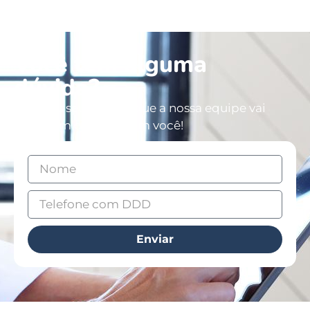
Você tem alguma
dúvida?
Deixe os seus dados que a nossa equipe vai
entrar em contato com você!
Enviar