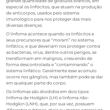
grande quantidade de glóbulos brancos, em
especial os linfócitos, que atuam na produção
de anticorpos, usados pelo sistema
imunológico para nos proteger das mais
diversas doenças.
O linfoma acontece quando os linfócitos e
seus precursores que “moram” no sistema
linfático, e que deveriam nos proteger contra
as bactérias, vírus, dentre outros perigos, se
transformam em malignos, crescendo de
forma descontrolada e “contaminando” o
sistema linfático. Geralmente esse acúmulo
ocorre nos gânglios, mas também pode se dar
em qualquer parte do corpo.
Os linfomas são divididos em dois tipos:
linfoma de Hodgkin (LH) e linfoma não-
Hodgkin (LNH), que, por sua vez, possuem
diferentes subtipos, mais ou menos agressivos.