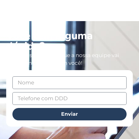
Você tem alguma
dúvida?
Deixe os seus dados que a nossa equipe vai
entrar em contato com você!
Enviar