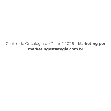
Á
P
Po
P
Centro de Oncologia do Paraná 2026 –
Marketing por
marketingestrategia.com.br