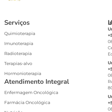
Serviços
I
U
U
Quimioterapia
In
+
0
Imunoterapia
Q
C
S
Radioterapia
Ec
E
U
Terapias-alvo
C
+
Hormonioterapia
Cl
0
Atendimento Integral
R
G
8
Enfermagem Oncológica
I
U
s
Farmácia Oncológica
+
C
0