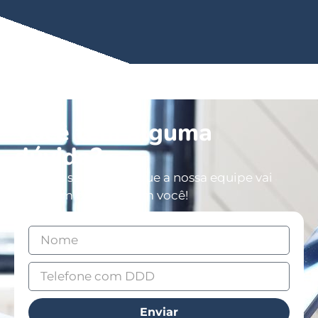
Você tem alguma
dúvida?
Deixe os seus dados que a nossa equipe vai
entrar em contato com você!
Enviar