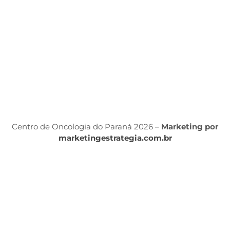
P
d
S
Á
P
Po
P
Centro de Oncologia do Paraná 2026 –
Marketing por
marketingestrategia.com.br