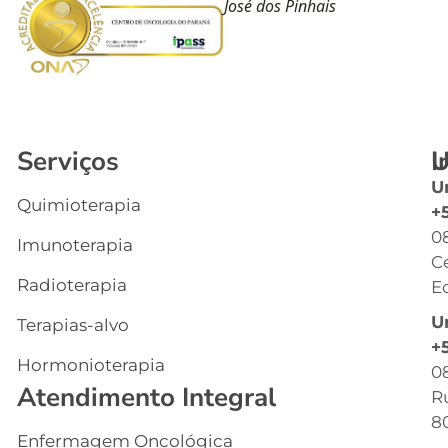
José dos Pinhais
Serviços
I
U
U
Quimioterapia
In
+
0
Imunoterapia
Q
C
S
Radioterapia
Ec
E
U
Terapias-alvo
C
+
Hormonioterapia
Cl
0
Atendimento Integral
R
G
8
Enfermagem Oncológica
I