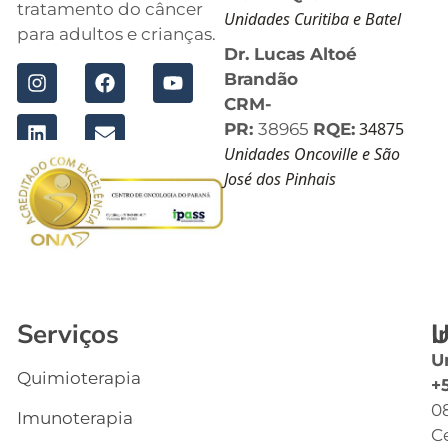
tratamento do câncer
Unidades Curitiba e Batel
para adultos e crianças.
Dr. Lucas Altoé
Brandão
CRM-
34875
PR:
38965
RQE:
Unidades Oncoville e São
José dos Pinhais
Serviços
I
U
U
Quimioterapia
In
+
0
Imunoterapia
Q
C
S