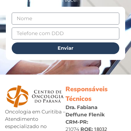
entrar em contato com você!
Enviar
Responsáveis
Técnicos
Dra. Fabiana
Oncologia em Curitiba –
Deffune Flenik
Atendimento
CRM-PR:
especializado no
18032
21074
RQE: