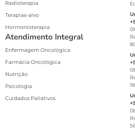
Radioterapia
Ec
E
U
Terapias-alvo
C
+
Hormonioterapia
Cl
0
Atendimento Integral
R
G
8
Enfermagem Oncológica
I
U
s
Farmácia Oncológica
+
C
0
Nutrição
R
R
18
Psicologia
C
U
Cuidados Paliativos
B
+
0
C
Ru
T
56
C