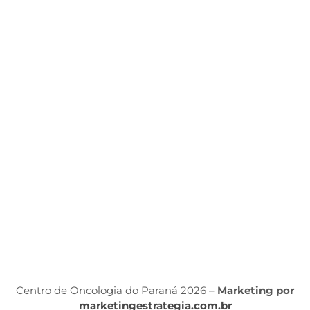
Q
O
C
d
ét
P
d
S
Á
P
Po
P
Centro de Oncologia do Paraná 2026 –
Marketing por
marketingestrategia.com.br